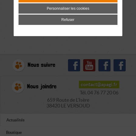
Personnaliser les cookies
Refuser
Nous suivre
contact@apagi.fr
Nous joindre
Tél. 04 76 77 20 06
659 Route de L'Isère
38420 LE VERSOUD
Actualités
Boutique