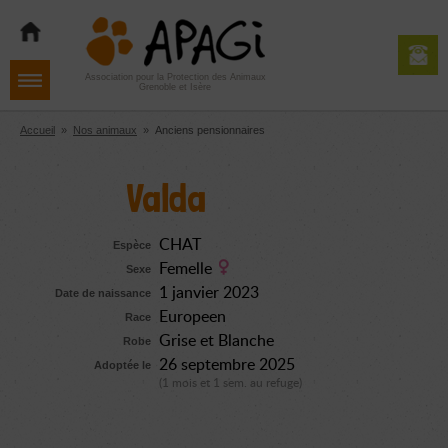
Aller
Aller
Aller
à
au
au
la
contenu
pied
navigation
de
Association pour la Protection des Animaux
Grenoble et Isère
page
Accueil
»
Nos animaux
»
Anciens pensionnaires
Valda
CHAT
Espèce
Femelle
Sexe
1 janvier 2023
Date de naissance
Europeen
Race
Grise et Blanche
Robe
26 septembre 2025
Adoptée le
(1 mois et 1 sem. au refuge)