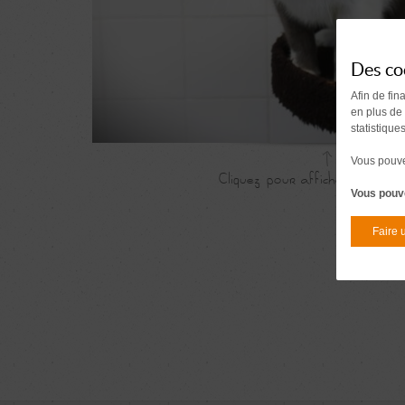
Des co
Afin de fin
en plus de
statistique
Vous pouvez
Vous pouve
Faire 