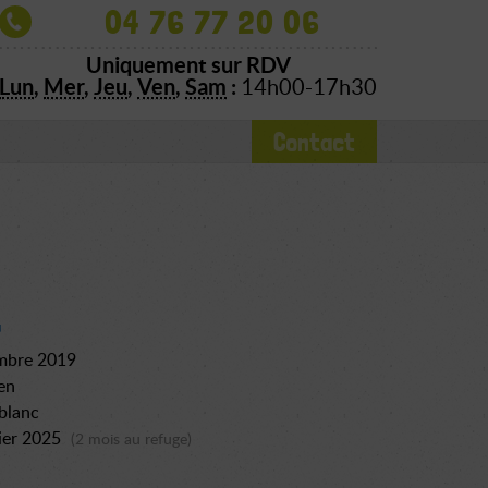
04 76 77 20 06
Uniquement sur RDV
Lun
,
Mer
,
Jeu
,
Ven
,
Sam
:
14h00-17h30
Contact
mbre 2019
en
 blanc
ier 2025
(2 mois au refuge)