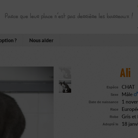
Parce que leur place n’est pas derrière les barreaux !
option ?
Nous aider
Ali
CHAT
Espèce
Mâle
Sexe
1 nove
Date de naissance
Europé
Race
Gris et
Robe
18 janv
Adopté le