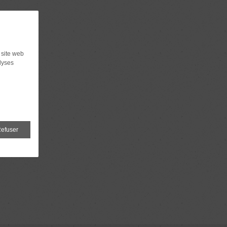
 site web
lyses
efuser