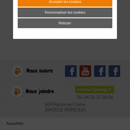
Accepter les cookies
Personnaliser les cookies
Refuser
Nous suivre
contact@apagi.fr
Nous joindre
Tél. 04 76 77 20 06
659 Route de L'Isère
38420 LE VERSOUD
Actualités