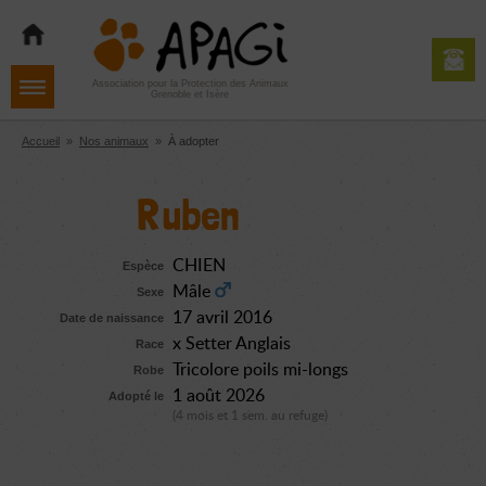
Aller
Aller
Aller
à
au
au
la
contenu
pied
navigation
de
Association pour la Protection des Animaux
Grenoble et Isère
page
Accueil
»
Nos animaux
»
À adopter
Ruben
CHIEN
Espèce
Mâle
Sexe
17 avril 2016
Date de naissance
x Setter Anglais
Race
Tricolore poils mi-longs
Robe
1 août 2026
Adopté le
(4 mois et 1 sem. au refuge)