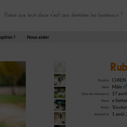
Parce que leur place n’est pas derrière les barreaux !
option ?
Nous aider
Rub
CHIEN
Espèce
Mâle
Sexe
17 avri
Date de naissance
x Sette
Race
Tricolo
Robe
1 août
Adopté le