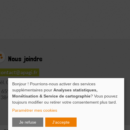
Nous joindre
contact@apagi.fr
él. 04 76 77 20 06
Bonjour ! Pourrions-nous activer des services
supplémentaires pour
Analyses statistiques,
659 Route de L'Isère
Monétisation & Service de cartographie
? Vous pouvez
38420 LE VERSOUD
toujours modifier ou retirer votre consentement plus tard.
Paramétrer mes cookies
Je refuse
J'accepte