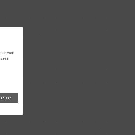
 site web
lyses
efuser