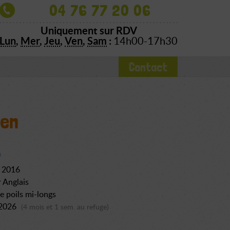
04 76 77 20 06
Uniquement sur RDV
Lun
,
Mer
,
Jeu
,
Ven
,
Sam
:
14h00-17h30
Contact
en
l 2016
r Anglais
re poils mi-longs
 2026
(4 mois et 1 sem. au refuge)