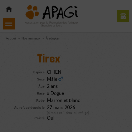
Aller
Aller
Aller
à
au
au
la
contenu
pied
navigation
de
Association pour la Protection des Animaux
Grenoble et Isère
page
Accueil
»
Nos animaux
»
À adopter
Tirex
CHIEN
Espèce
Mâle
Sexe
2 ans
Âge
x Dogue
Race
Marron et blanc
Robe
27 mars 2026
Au refuge depuis le
(4 mois et 1 sem. au refuge)
Oui
Castré