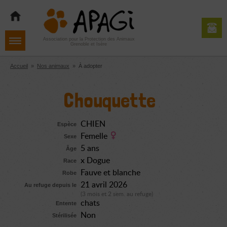
Aller
Aller
Aller
à
au
au
la
contenu
pied
navigation
de
Association pour la Protection des Animaux
Grenoble et Isère
page
Accueil
»
Nos animaux
»
À adopter
Chouquette
CHIEN
Espèce
Femelle
Sexe
5 ans
Âge
x Dogue
Race
Fauve et blanche
Robe
21 avril 2026
Au refuge depuis le
(3 mois et 2 sem. au refuge)
chats
Entente
Non
Stérilisée