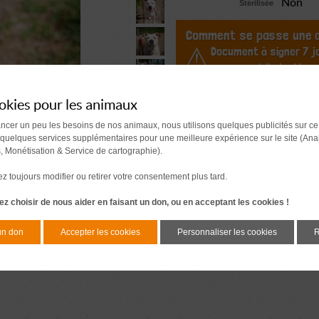
Non
Stérilisée
Comment se passe une a
Document à signer 7 j
avant l'adoption
okies pour les animaux
ancer un peu les besoins de nos animaux, nous utilisons quelques publicités sur ce
 quelques services supplémentaires pour une meilleure expérience sur le site (Ana
s, Monétisation & Service de cartographie).
 toujours modifier ou retirer votre consentement plus tard.
z choisir de nous aider en faisant un don, ou en acceptant les cookies !
un don
Accepter les cookies
Personnaliser les cookies
R