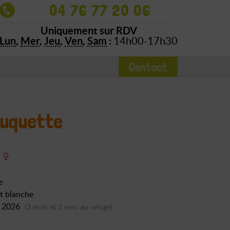
04 76 77 20 06
Uniquement sur RDV
Lun
,
Mer
,
Jeu
,
Ven
,
Sam
:
14h00-17h30
Contact
uquette
e
t blanche
l 2026
(3 mois et 2 sem. au refuge)