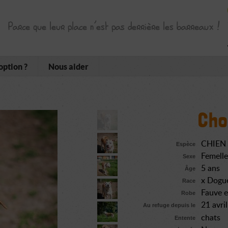
Parce que leur place n’est pas derrière les barreaux !
option ?
Nous aider
Cho
CHIEN
Espèce
Femelle
Sexe
5 ans
Âge
x Dogu
Race
Fauve e
Robe
21 avri
Au refuge depuis le
chats
Entente