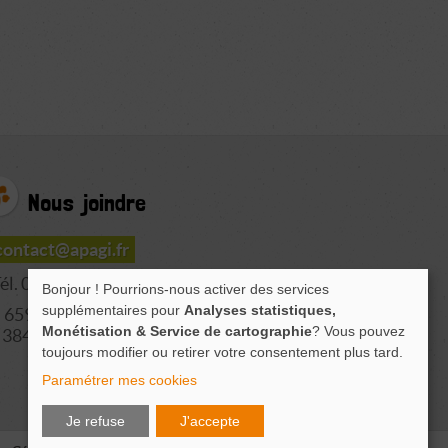
Nous joindre
contact@apagi.fr
él. 04 76 77 20 06
Bonjour ! Pourrions-nous activer des services
supplémentaires pour
Analyses statistiques,
659 Route de L'Isère
Monétisation & Service de cartographie
? Vous pouvez
38420 LE VERSOUD
toujours modifier ou retirer votre consentement plus tard.
Paramétrer mes cookies
Je refuse
J'accepte