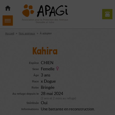
Aller
Aller
Aller
à
au
au
la
contenu
pied
navigation
de
Association pour la Protection des Animaux
Grenoble et Isère
page
Accueil
»
Nos animaux
»
À adopter
Kahira
CHIEN
Espèce
Femelle
Sexe
3 ans
Âge
x Dogue
Race
Bringée
Robe
28 mai 2024
Au refuge depuis le
(2 ans et 2 mois au refuge)
Oui
Stérilisée
Une battante en reconstruction.
Informations