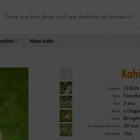
Parce que leur place n’est pas derrière les barreaux !
option ?
Nous aider
Kah
CHIEN
Espèce
Femelle
Sexe
3 ans
Âge
x Dogu
Race
Bringée
Robe
28 mai
Au refuge depuis le
Oui
Stérilisée