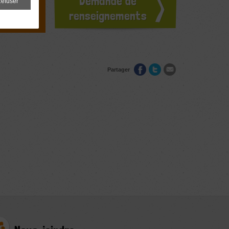
Demande de
efuser
ours
renseignements
Partager