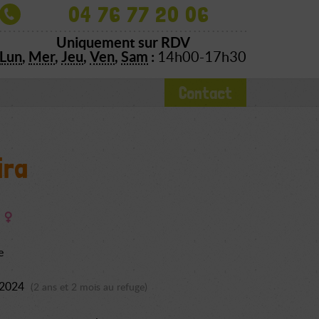
04 76 77 20 06
Uniquement sur RDV
Lun
,
Mer
,
Jeu
,
Ven
,
Sam
:
14h00-17h30
Contact
ira
e
 2024
(2 ans et 2 mois au refuge)