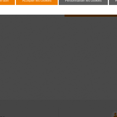
un don
Accepter les cookies
Personnaliser les cookies
R
Document à signer 7 j
avant l'adoption