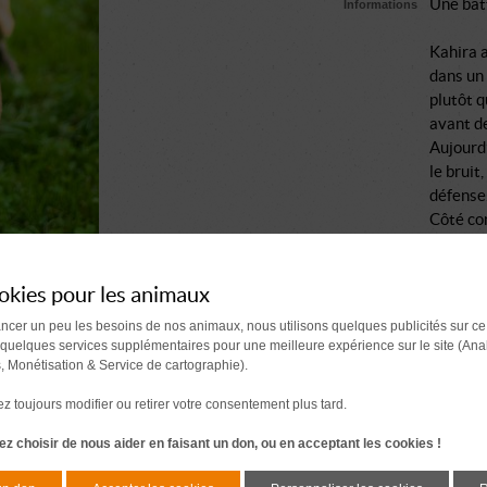
Une bat
Informations
Kahira a
dans un
plutôt q
avant de
Aujourd’h
le bruit
défense
Côté con
espace.
Un trava
comport
okies pour les animaux
progrès 
ancer un peu les besoins de nos animaux, nous utilisons quelques publicités sur ce
En réali
 quelques services supplémentaires pour une meilleure expérience sur le site (Ana
sensible
s, Monétisation & Service de cartographie).
repère s
 toujours modifier ou retirer votre consentement plus tard.
Petit bi
peut-êtr
z choisir de nous aider en faisant un don, ou en acceptant les cookies !
Comment se passe une a