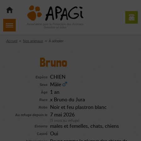
Aller
Aller
Aller
à
au
au
la
contenu
pied
navigation
de
Association pour la Protection des Animaux
Grenoble et Isère
page
Accueil
»
Nos animaux
»
À adopter
Bruno
CHIEN
Espèce
Mâle
Sexe
1 an
Âge
x Bruno du Jura
Race
Noir et feu plastron blanc
Robe
7 mai 2026
Au refuge depuis le
(5 mois au refuge)
males et femelles
chats
chiens
Entente
Oui
Castré