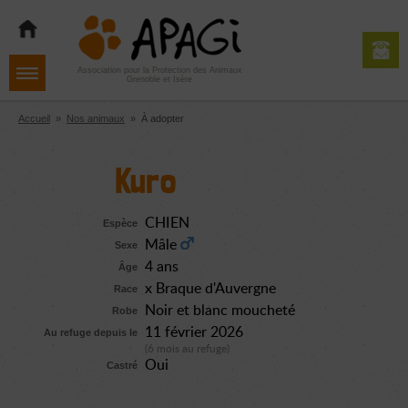
Aller
Aller
Aller
à
au
au
la
contenu
pied
navigation
de
Association pour la Protection des Animaux
Grenoble et Isère
page
Accueil
»
Nos animaux
»
À adopter
Kuro
CHIEN
Espèce
Mâle
Sexe
4 ans
Âge
x Braque d'Auvergne
Race
Noir et blanc moucheté
Robe
11 février 2026
Au refuge depuis le
(6 mois au refuge)
Oui
Castré