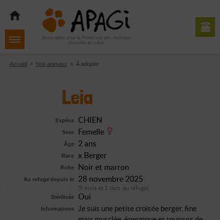
Aller
Aller
Aller
à
au
au
la
contenu
pied
navigation
de
Association pour la Protection des Animaux
Grenoble et Isère
page
Accueil
»
Nos animaux
»
À adopter
Leia
CHIEN
Espèce
Femelle
Sexe
2 ans
Âge
x Berger
Race
Noir et marron
Robe
28 novembre 2025
Au refuge depuis le
(8 mois et 1 sem. au refuge)
Oui
Stérilisée
Je suis une petite croisée berger, fine
Informations
mais musclée, énergique et toujours de