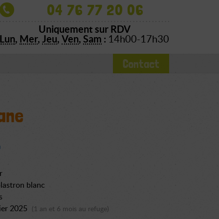
04 76 77 20 06
Uniquement sur RDV
Lun
,
Mer
,
Jeu
,
Ven
,
Sam
:
14h00-17h30
Contact
ane
r
lastron blanc
s
ier 2025
(1 an et 6 mois au refuge)