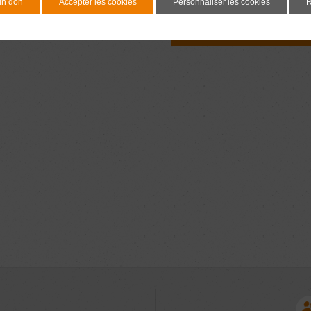
un don
Accepter les cookies
Personnaliser les cookies
R
Document à signer 7 j
avant l'adoption