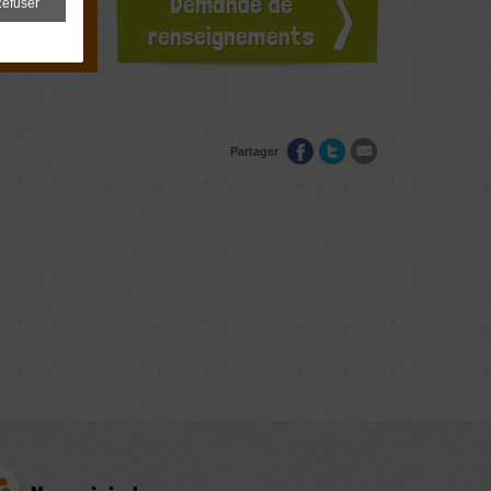
Demande de
efuser
ours
renseignements
Partager