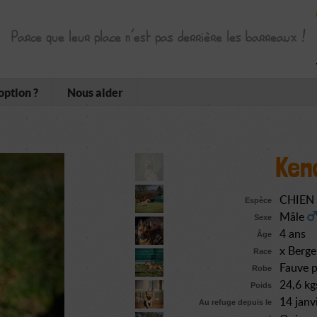
Parce que leur place n’est pas derrière les barreaux !
option ?
Nous aider
Ken
CHIEN
Espèce
Mâle
Sexe
4 ans
Âge
x Berge
Race
Fauve p
Robe
24,6 kg
Poids
14 janv
Au refuge depuis le