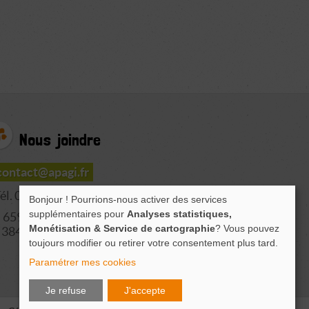
Nous joindre
contact@apagi.fr
él. 04 76 77 20 06
Bonjour ! Pourrions-nous activer des services
supplémentaires pour
Analyses statistiques,
659 Route de L'Isère
Monétisation & Service de cartographie
? Vous pouvez
38420 LE VERSOUD
toujours modifier ou retirer votre consentement plus tard.
Paramétrer mes cookies
Je refuse
J'accepte