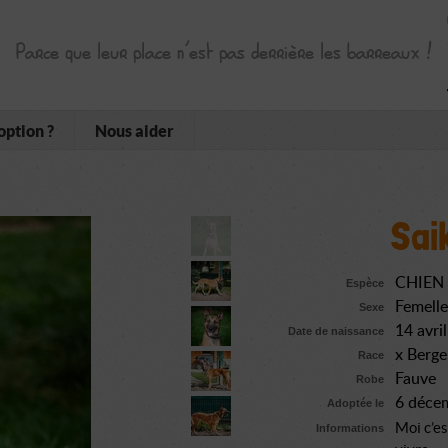
Parce que leur place n’est pas derrière les barreaux !
option ?
Nous aider
Sai
CHIEN
Espèce
Femelle
Sexe
14 avri
Date de naissance
x Berge
Race
Fauve
Robe
6 déce
Adoptée le
Moi c’es
Informations