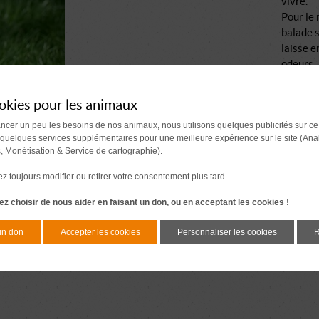
vivre.
Pour le 
balade s
laisse e
odeurs.
bases d’
Ah oui, 
okies pour les animaux
pense à 
ancer un peu les besoins de nos animaux, nous utilisons quelques publicités sur ce
seule da
 quelques services supplémentaires pour une meilleure expérience sur le site (Ana
Le secre
s, Monétisation & Service de cartographie).
câlins.
Sociabil
 toujours modifier ou retirer votre consentement plus tard.
vers les
z choisir de nous aider en faisant un don, ou en acceptant les cookies !
Sociabili
Si tu ch
un don
Accepter les cookies
Personnaliser les cookies
R
et en qu