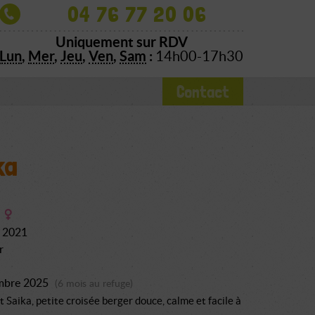
04 76 77 20 06
Uniquement sur RDV
Lun
,
Mer
,
Jeu
,
Ven
,
Sam
:
14h00-17h30
Contact
ka
l 2021
r
mbre 2025
(6 mois au refuge)
t Saika, petite croisée berger douce, calme et facile à