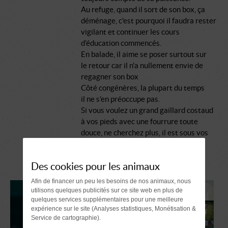
Au refuge, quand il sort de son box, ça
déménage, c'est pourquoi il faudra rester
vigilant et continuer les cours
d'éducation commencés.
En balade, il aime se poser surtout sur
le retour car il n'a nullement envie de
regagner son box
Côté congénères, la plupart du temps
il ne s'en préoccupe pas.
Si vous voulez un grand gaillard costaud
à vos pieds avec une fourrure toute
douce, ne cherchez plus, il est sous vos
yeux.
Des cookies pour les animaux
Afin de financer un peu les besoins de nos animaux, nous
utilisons quelques publicités sur ce site web en plus de
quelques services supplémentaires pour une meilleure
expérience sur le site (Analyses statistiques, Monétisation &
Service de cartographie).