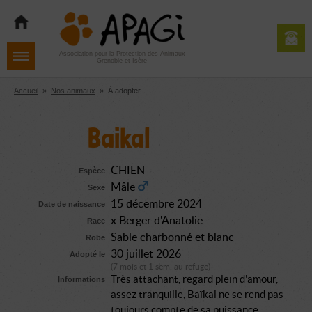
Aller
Aller
Aller
à
au
au
la
contenu
pied
navigation
de
Association pour la Protection des Animaux
Grenoble et Isère
page
Accueil
»
Nos animaux
»
À adopter
Baikal
CHIEN
Espèce
Mâle
Sexe
15 décembre 2024
Date de naissance
x Berger d'Anatolie
Race
Sable charbonné et blanc
Robe
30 juillet 2026
Adopté le
(7 mois et 1 sem. au refuge)
Très attachant, regard plein d'amour,
Informations
assez tranquille, Baïkal ne se rend pas
toujours compte de sa puissance.