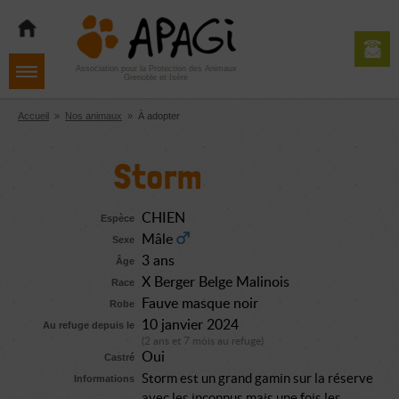
Aller
Aller
Aller
à
au
au
la
contenu
pied
navigation
de
Association pour la Protection des Animaux
Grenoble et Isère
page
Accueil
»
Nos animaux
»
À adopter
Storm
CHIEN
Espèce
Mâle
Sexe
3 ans
Âge
X Berger Belge Malinois
Race
Fauve masque noir
Robe
10 janvier 2024
Au refuge depuis le
(2 ans et 7 mois au refuge)
Oui
Castré
Storm est un grand gamin sur la réserve
Informations
avec les inconnus mais une fois les