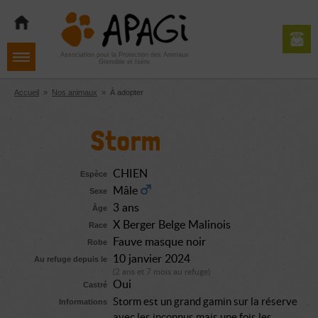
Aller
Aller
Aller
à
au
au
la
contenu
pied
navigation
de
Association pour la Protection des Animaux
Grenoble et Isère
page
Accueil
»
Nos animaux
»
À adopter
Storm
CHIEN
Espèce
Mâle
Sexe
3 ans
Âge
X Berger Belge Malinois
Race
Fauve masque noir
Robe
10 janvier 2024
Au refuge depuis le
(2 ans et 7 mois au refuge)
Oui
Castré
Storm est un grand gamin sur la réserve
Informations
avec les inconnus mais une fois les