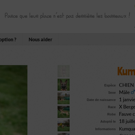
Parce que leur place n’est pas derrière les barreaux !
option ?
Nous aider
Kum
CHIEN
Espèce
Mâle
Sexe
1 janvi
Date de naissance
X Berge
Race
Fauve c
Robe
18 juil
Adopté le
Kumquat 
Informations