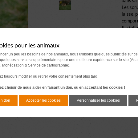
dans sa 
Les sort
laisse, 
comporte
Il a tel
remarqué
okies pour les animaux
ancer un peu les besoins de nos animaux, nous utilisons quelques publicités sur ce
 quelques services supplémentaires pour une meilleure expérience sur le site (Ana
s, Monétisation & Service de cartographie).
 toujours modifier ou retirer votre consentement plus tard.
z choisir de nous aider en faisant un don, ou en acceptant les cookies !
un don
Accepter les cookies
Personnaliser les cookies
R