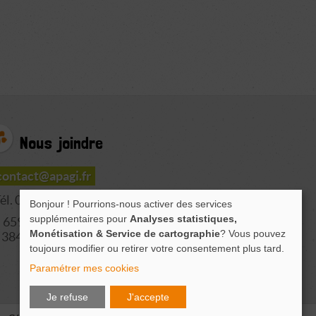
Nous joindre
contact@apagi.fr
él. 04 76 77 20 06
Bonjour ! Pourrions-nous activer des services
supplémentaires pour
Analyses statistiques,
659 Route de L'Isère
Monétisation & Service de cartographie
? Vous pouvez
38420 LE VERSOUD
toujours modifier ou retirer votre consentement plus tard.
Paramétrer mes cookies
Je refuse
J'accepte