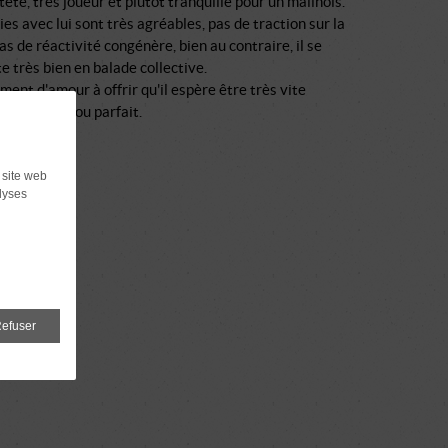
tête, très joueur et plutôt tranquille pour un malinois.
ies avec lui sont très agréables, pas de traction sur la
pas de réactivité congénère, bien au contraire, il se
 très bien en balade collective.
lement d'amour à offrir qu'il espère être très vite
, lui le malou parfait.
 site web
lyses
efuser