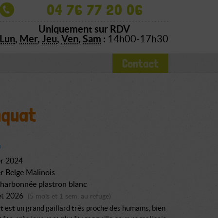
04 76 77 20 06
Uniquement sur RDV
Lun
,
Mer
,
Jeu
,
Ven
,
Sam
:
14h00-17h30
Contact
quat
er 2024
r Belge Malinois
harbonnée plastron blanc
let 2026
(5 mois et 1 sem. au refuge)
est un grand gaillard très proche des humains, bien