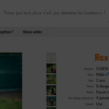
Parce que leur place n’est pas derrière les barreaux !
option ?
Nous aider
Rex
CHIEN
Espèce
Mâle
Sexe
2 ans
Âge
X Berge
Race
Fauve 
Robe
4 janvi
Au refuge depuis le
Oui
Castré