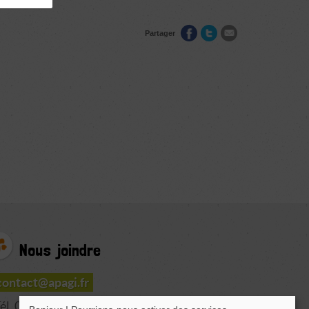
Partager
Nous joindre
contact@apagi.fr
él. 04 76 77 20 06