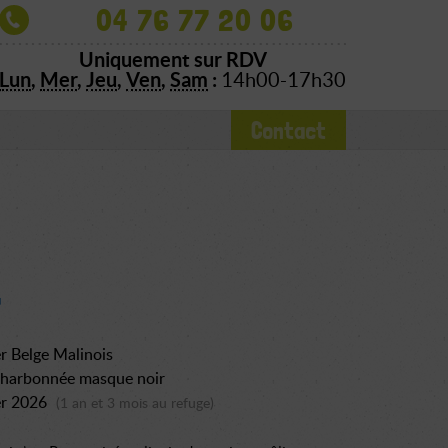
04 76 77 20 06
Uniquement sur RDV
Lun
,
Mer
,
Jeu
,
Ven
,
Sam
:
14h00-17h30
Contact
r Belge Malinois
charbonnée masque noir
er 2026
(1 an et 3 mois au refuge)