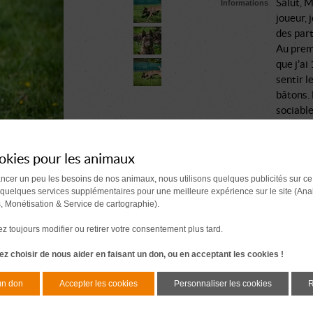
Salut, M
Informations
joueur, 
des part
Au premi
que j’ai
sentir l
bâtons. 
sociable
Une fois
interact
fait il 
okies pour les animaux
devenir 
ancer un peu les besoins de nos animaux, nous utilisons quelques publicités sur ce
Le secr
 quelques services supplémentaires pour une meilleure expérience sur le site (Ana
Si tu ch
s, Monétisation & Service de cartographie).
t’attend
 toujours modifier ou retirer votre consentement plus tard.
Comment se passe une a
z choisir de nous aider en faisant un don, ou en acceptant les cookies !
Document à signer 7 j
avant l'adoption
un don
Accepter les cookies
Personnaliser les cookies
R