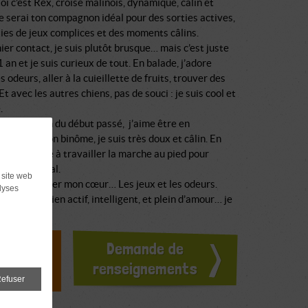
oi c’est Rex, croisé malinois, dynamique, câlin et
je serai ton compagnon idéal pour des sorties actives,
ies de jeux complices et des moments câlins.
er contact, je suis plutôt brusque… mais c’est juste
 1 an et je suis curieux de tout. En balade, j’adore
es odeurs, aller à la cuieillette de fruits, trouver des
Et avec les autres chiens, pas de souci : je suis cool et
.
 l’excitation du début passé, j’aime être en
ion avec mon binôme, je suis très doux et câlin. En
me reste juste à travailler la marche au pied pour
le chien idéal.
 site web
et pour gagner mon cœur… Les jeux et les odeurs.
lyses
erches un chien actif, intelligent, et plein d’amour… je
s
doption ?
Demande de
ours
renseignements
efuser