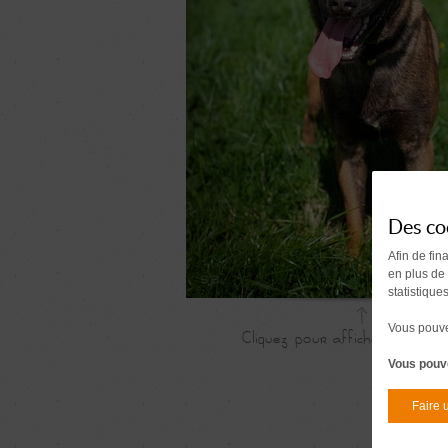
Des co
Afin de fin
en plus de
statistique
Vous pouvez
Vous pouve
Faire 