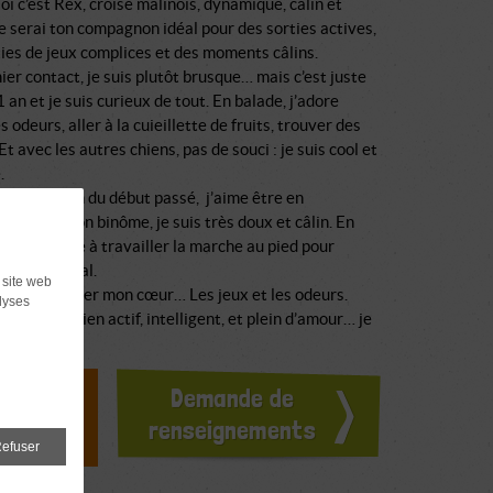
oi c’est Rex, croisé malinois, dynamique, câlin et
je serai ton compagnon idéal pour des sorties actives,
ies de jeux complices et des moments câlins.
er contact, je suis plutôt brusque… mais c’est juste
 1 an et je suis curieux de tout. En balade, j’adore
es odeurs, aller à la cuieillette de fruits, trouver des
Et avec les autres chiens, pas de souci : je suis cool et
.
 l’excitation du début passé, j’aime être en
ion avec mon binôme, je suis très doux et câlin. En
me reste juste à travailler la marche au pied pour
le chien idéal.
 site web
et pour gagner mon cœur… Les jeux et les odeurs.
lyses
erches un chien actif, intelligent, et plein d’amour… je
s
doption ?
Demande de
ours
renseignements
efuser