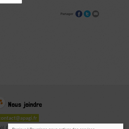
Partager
Nous joindre
contact@apagi.fr
él. 04 76 77 20 06