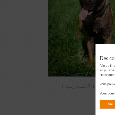
Des co
Afin de fin
en plus de
statistique
Vous pouvez
Vous pouve
Faire 