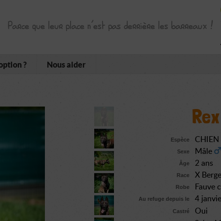
Parce que leur place n’est pas derrière les barreaux !
option ?
Nous aider
Rex
CHIEN
Espèce
Mâle
Sexe
2 ans
Âge
X Berge
Race
Fauve 
Robe
4 janvi
Au refuge depuis le
Oui
Castré