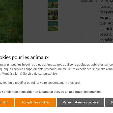
Salut, M
Informations
joueur, 
des part
Au premi
que j’ai
sentir l
bâtons. 
sociable
Une fois
interact
fait il 
okies pour les animaux
devenir 
ancer un peu les besoins de nos animaux, nous utilisons quelques publicités sur ce
Le secr
 quelques services supplémentaires pour une meilleure expérience sur le site (Ana
Si tu ch
s, Monétisation & Service de cartographie).
t’attend
 toujours modifier ou retirer votre consentement plus tard.
Comment se passe une a
z choisir de nous aider en faisant un don, ou en acceptant les cookies !
Document à signer 7 j
avant l'adoption
un don
Accepter les cookies
Personnaliser les cookies
R