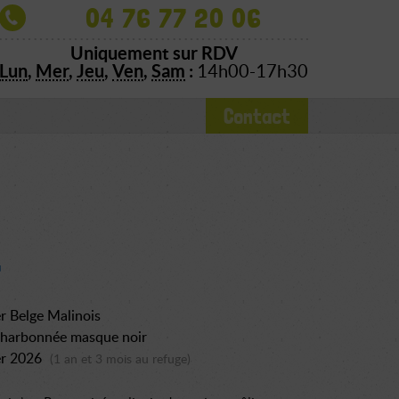
04 76 77 20 06
Uniquement sur RDV
Lun
,
Mer
,
Jeu
,
Ven
,
Sam
:
14h00-17h30
Contact
r Belge Malinois
charbonnée masque noir
er 2026
(1 an et 3 mois au refuge)