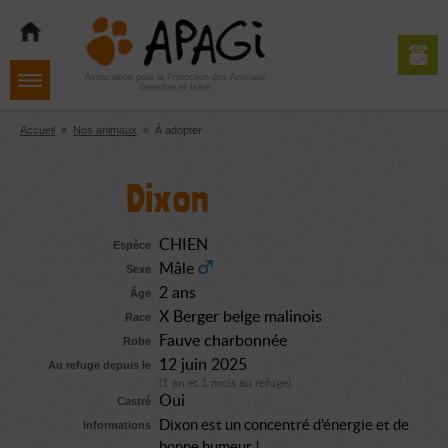
Aller
Aller
Aller
à
au
au
la
contenu
pied
navigation
de
Association pour la Protection des Animaux
Grenoble et Isère
page
Accueil
»
Nos animaux
»
À adopter
Dixon
CHIEN
Espèce
Mâle
Sexe
2 ans
Âge
X Berger belge malinois
Race
Fauve charbonnée
Robe
12 juin 2025
Au refuge depuis le
(1 an et 1 mois au refuge)
Oui
Castré
Dixon est un concentré d’énergie et de
Informations
bonne humeur !