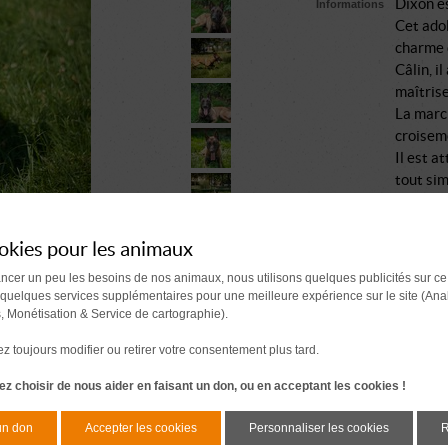
Dixon es
Informations
Cet adol
charme d
Câlin, i
maîtrise
La march
croisem
Il est a
tout si
d'éduca
cette dif
okies pour les animaux
Le rêve 
ancer un peu les besoins de nos animaux, nous utilisons quelques publicités sur ce
prête à 
 quelques services supplémentaires pour une meilleure expérience sur le site (Ana
beaucou
s, Monétisation & Service de cartographie).
Alors, s
 toujours modifier ou retirer votre consentement plus tard.
z choisir de nous aider en faisant un don, ou en acceptant les cookies !
Comment se passe une a
Document à signer 7 j
un don
Accepter les cookies
Personnaliser les cookies
R
avant l'adoption