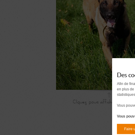
Des co
Afin de fin
en plus de
statistique
Vous pouvez
Vous pouve
Faire 