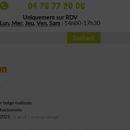
04 76 77 20 06
Uniquement sur RDV
Lun
,
Mer
,
Jeu
,
Ven
,
Sam
:
14h00-17h30
Contact
on
r belge malinois
charbonnée
n 2025
(1 an et 1 mois au refuge)