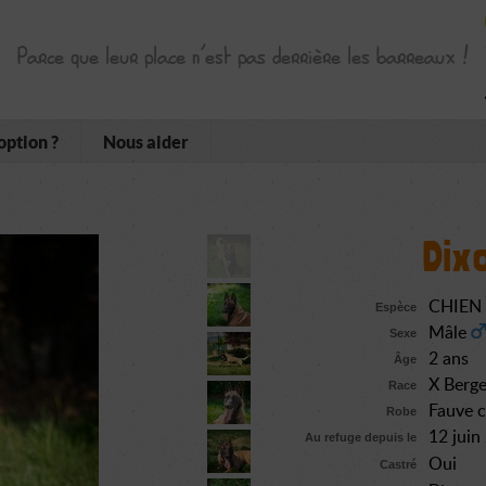
Parce que leur place n’est pas derrière les barreaux !
option ?
Nous aider
Dix
CHIEN
Espèce
Mâle
Sexe
2 ans
Âge
X Berge
Race
Fauve 
Robe
12 jui
Au refuge depuis le
Oui
Castré