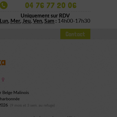
04 76 77 20 06
Uniquement sur RDV
Lun
,
Mer
,
Jeu
,
Ven
,
Sam
:
14h00-17h30
Contact
ka
r Belge Malinois
charbonnée
 2026
(9 mois et 3 sem. au refuge)