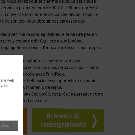
ce, vous serez sous le charme de cette délicieuse
hienne au premier coup d'œil. Très câline et prête à
r trouver sa famille, elle se couche devant la porte
re de son box pour obtenir des caresses des
s.
des avec Naïka sont agréables, elle ne tire pas en
jette des coups d'œil réguliers à son binôme,
déjà quelques bases d'éducation (assis, couché, pas
..
e avec ses congénères reste à tester, pas
ment de réactivité mais nous ne savons pas si elle
artager son dodo avec l'un d'eux.
rtaine, cette belle princesse appréciera un panier
 site web
lyses
illet pour les moments de repos.
ue la vie n'a pas épargnée, est prête à partager votre
n, elle n'attend que cela !
doption ?
Demande de
ours
renseignements
efuser