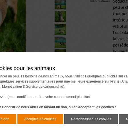
Séductri
Informations
petite c
tout pou
intérieu
visiteur
Les bala
laisse, 
possède 
bouger).
L'entent
spéciale
okies pour les animaux
aimera p
Chose ce
ancer un peu les besoins de nos animaux, nous utilisons quelques publicités sur ce
 quelques services supplémentaires pour une meilleure expérience sur le site (Ana
bien dou
s, Monétisation & Service de cartographie).
Naïka, q
quotidie
 toujours modifier ou retirer votre consentement plus tard.
Comment se passe une a
z choisir de nous aider en faisant un don, ou en acceptant les cookies !
Document à signer 7 j
un don
Accepter les cookies
Personnaliser les cookies
R
avant l'adoption