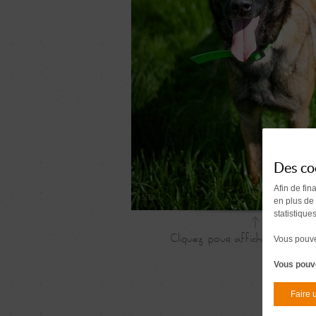
Des co
Afin de fin
en plus de
statistique
Vous pouvez
Vous pouve
Faire 