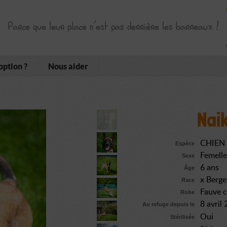
Parce que leur place n’est pas derrière les barreaux !
option ?
Nous aider
Nai
CHIEN
Espèce
Femelle
Sexe
6 ans
Âge
x Berge
Race
Fauve 
Robe
8 avril
Au refuge depuis le
Oui
Stérilisée