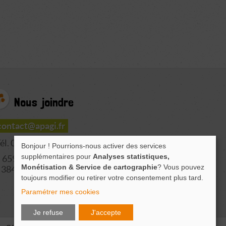
Nous joindre
contact@apagi.fr
él. 04 76 77 20 06
Bonjour ! Pourrions-nous activer des services
supplémentaires pour
Analyses statistiques,
659 Route de L'Isère
Monétisation & Service de cartographie
? Vous pouvez
38420 LE VERSOUD
toujours modifier ou retirer votre consentement plus tard.
Paramétrer mes cookies
Je refuse
J'accepte