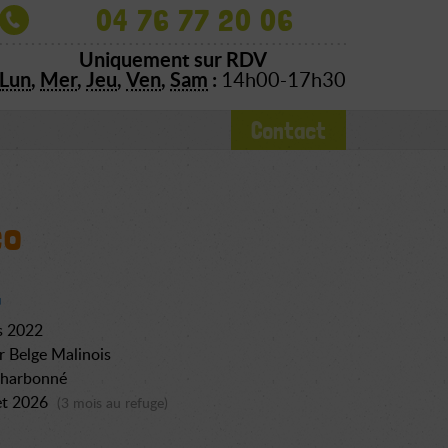
04 76 77 20 06
Uniquement sur RDV
Lun
,
Mer
,
Jeu
,
Ven
,
Sam
:
14h00-17h30
Contact
co
s 2022
r Belge Malinois
charbonné
let 2026
(3 mois au refuge)