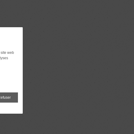
 site web
lyses
efuser