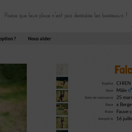
Parce que leur place n’est pas derrière les barreaux !
option ?
Nous aider
Fal
CHIEN
Espèce
Mâle
Sexe
25 mar
Date de naissance
x Berge
Race
Fauve 
Robe
16 juil
Adopté le