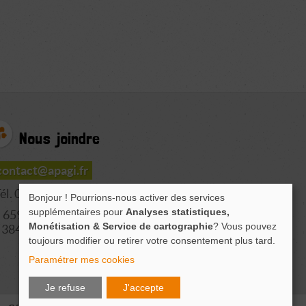
Nous joindre
contact@apagi.fr
él. 04 76 77 20 06
Bonjour ! Pourrions-nous activer des services
supplémentaires pour
Analyses statistiques,
659 Route de L'Isère
Monétisation & Service de cartographie
? Vous pouvez
38420 LE VERSOUD
toujours modifier ou retirer votre consentement plus tard.
Paramétrer mes cookies
Je refuse
J'accepte