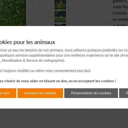
gabarit,
vous fie
Comme t
et intell
a quelqu
lui impo
Il appre
okies pour les animaux
commenc
ancer un peu les besoins de nos animaux, nous utilisons quelques publicités sur ce
En balade
 quelques services supplémentaires pour une meilleure expérience sur le site (Ana
particul
s, Monétisation & Service de cartographie).
Avec ses
seulemen
 toujours modifier ou retirer votre consentement plus tard.
en revan
z choisir de nous aider en faisant un don, ou en acceptant les cookies !
Si vous 
humain, 
un don
Accepter les cookies
Personnaliser les cookies
R
trouvé.