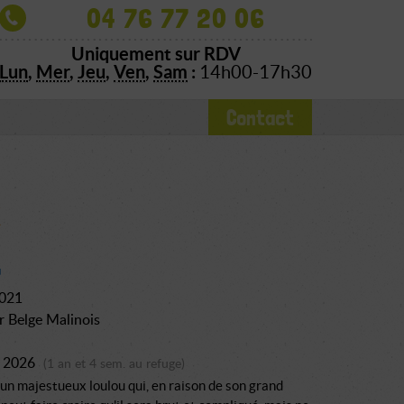
04 76 77 20 06
Uniquement sur RDV
Lun
,
Mer
,
Jeu
,
Ven
,
Sam
:
14h00-17h30
Contact
k
2021
r Belge Malinois
et 2026
(1 an et 4 sem. au refuge)
un majestueux loulou qui, en raison de son grand