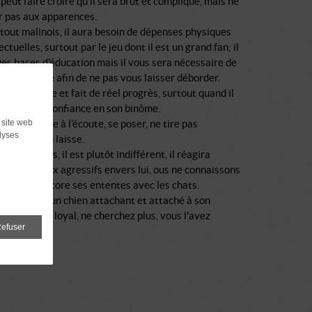
 peut faire croire qu'il sera brut et compliqué, mais ne
r pas aux apparences.
out malinois, il aura besoin de dépenses physiques
ectuelles, surtout par le jeu dont il est un grand fan; il
es bases d'éducation mais il vous sera nécessaire de
ser un cadre afin de ne pas vous laisser déborder.
nd assez vite et fait de réel progrès, surtout quand il
e à avoir confiance en son binôme.
 site web
, il sait être à l'écoute, se poser, ne tire pas
lyses
ièrement en laisse.
 congénères, il est plutôt indifférent, il réagira
t avec ceux agressifs envers lui, ous ne connaissons
che pas encore ses ententes avec les chats.
recherchez un chien attachant et attaché à son
très joueur, loyal, ne cherchez plus, vous l'avez
efuser