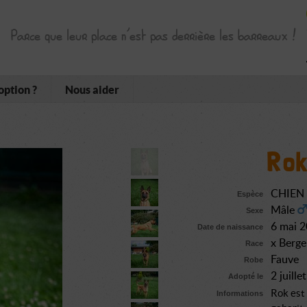
Parce que leur place n’est pas derrière les barreaux !
option ?
Nous aider
Ro
CHIEN
Espèce
Mâle
Sexe
6 mai 
Date de naissance
x Berge
Race
Fauve
Robe
2 juill
Adopté le
Rok est 
Informations