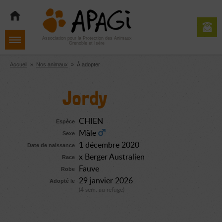
Aller
Aller
Aller
à
au
au
la
contenu
pied
navigation
de
Association pour la Protection des Animaux
Grenoble et Isère
page
Accueil
»
Nos animaux
»
À adopter
Jordy
CHIEN
Espèce
Mâle
Sexe
1 décembre 2020
Date de naissance
x Berger Australien
Race
Fauve
Robe
29 janvier 2026
Adopté le
(4 sem. au refuge)