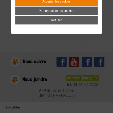
Accepter les cookies
Personnaliser les cookies
Refuser
Nous suivre
contact@apagi.fr
Nous joindre
Tél. 04 76 77 20 06
659 Route de L'Isère
38420 LE VERSOUD
Actualités