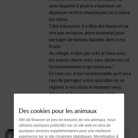
avec laquelle il pourra s'épanouir, se
dépenser et être chouchouté car il adore
les câlins.
Côté éducation, il a déjà des bases et ne
tire pas en laisse, point essentiel pour
partager de bonnes balades dont il est
friant.
Au refuge, il n'est pas très à l'aise avec
les autres chiens mais sans doute est-ce
l'environnement trop stressant ?
En tout cas, il est incontestable qu'il sera
ravi de partager votre quotidien et se
reposer à vos côtés le moment venu.
Alors si ce beau programme vous
intéresse, venez rencontrer ce loulou
touchant, il vaut le détour.
Des cookies pour les animaux
Afin de financer un peu les besoins de nos animaux, nous
utilisons quelques publicités sur ce site web en plus de
quelques services supplémentaires pour une meilleure
Réservé
expérience sur le site (Analyses statistiques, Monétisation &