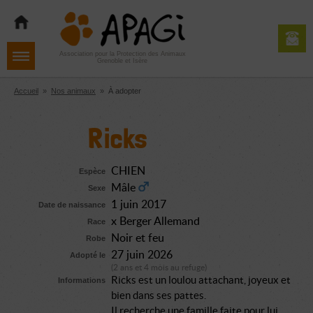
Aller
Aller
Aller
à
au
au
la
contenu
pied
navigation
de
Association pour la Protection des Animaux
Grenoble et Isère
page
Accueil
»
Nos animaux
»
À adopter
Ricks
CHIEN
Espèce
Mâle
Sexe
1 juin 2017
Date de naissance
x Berger Allemand
Race
Noir et feu
Robe
27 juin 2026
Adopté le
(2 ans et 4 mois au refuge)
Ricks est un loulou attachant, joyeux et
Informations
bien dans ses pattes.
Il recherche une famille faite pour lui