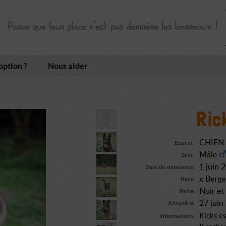
Parce que leur place n’est pas derrière les barreaux !
option ?
Nous aider
Ric
CHIEN
Espèce
Mâle
Sexe
1 juin 
Date de naissance
x Berge
Race
Noir et
Robe
27 jui
Adopté le
Ricks es
Informations