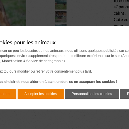
Il reche
s'épanou
câlins.
Côté édu
point es
friant.
Au refug
okies pour les animaux
sans dou
ancer un peu les besoins de nos animaux, nous utilisons quelques publicités sur ce
En tout 
 quelques services supplémentaires pour une meilleure expérience sur le site (Ana
votre qu
s, Monétisation & Service de cartographie).
Alors s
ce loulo
 toujours modifier ou retirer votre consentement plus tard.
z choisir de nous aider en faisant un don, ou en acceptant les cookies !
un don
Accepter les cookies
Personnaliser les cookies
R