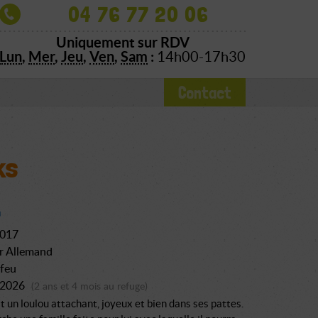
04 76 77 20 06
Uniquement sur RDV
Lun
,
Mer
,
Jeu
,
Ven
,
Sam
:
14h00-17h30
Contact
ks
2017
r Allemand
 feu
n 2026
(2 ans et 4 mois au refuge)
t un loulou attachant, joyeux et bien dans ses pattes.