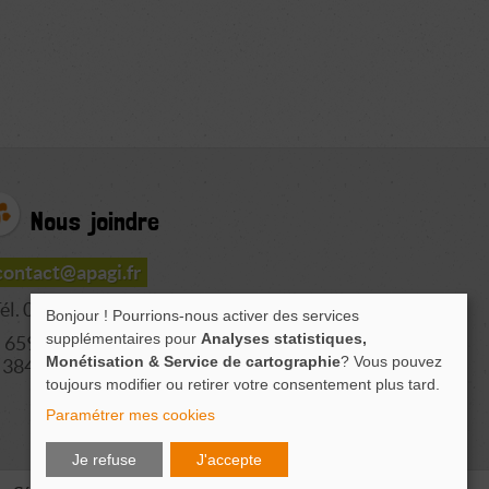
Nous joindre
contact@apagi.fr
él. 04 76 77 20 06
Bonjour ! Pourrions-nous activer des services
supplémentaires pour
Analyses statistiques,
659 Route de L'Isère
Monétisation & Service de cartographie
? Vous pouvez
38420 LE VERSOUD
toujours modifier ou retirer votre consentement plus tard.
Paramétrer mes cookies
Je refuse
J'accepte