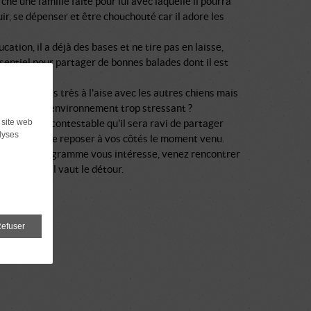
rche une famille faite pour lui avec laquelle il pourra
ir, se dépenser et être chouchouté car il adore les
cation, il a déjà des bases et ne tire pas en laisse,
sentiel pour partager de bonnes balades dont il est
e, il n'est pas très à l'aise avec les autres chiens mais
te est-ce l'environnement trop stressant ?
 site web
cas, il est incontestable qu'il sera ravi de partager
lyses
otidien et se reposer à vos côtés le moment venu.
i ce beau programme vous intéresse, venez rencontrer
u touchant, il vaut le détour.
efuser