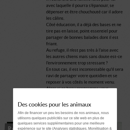
avec laquelle il pourra s'épanouir, se
dépenser et être chouchouté car il adore
les câlins.
Côté éducation, il a déjà des bases et ne
tire pas en laisse, point essentiel pour
partager de bonnes balades dont il est
friant.
Au refuge, il n'est pas très à l'aise avec
les autres chiens mais sans doute est-ce
l'environnement trop stressant ?
En tout cas, il est incontestable qu'il sera
ravi de partager votre quotidien et se
reposer à vos côtés le moment venu.
Alors si ce beau programme vous
intéresse, venez rencontrer ce loulou
touchant, il vaut le détour.
Des cookies pour les animaux
Afin de financer un peu les besoins de nos animaux, nous
utilisons quelques publicités sur ce site web en plus de
quelques services supplémentaires pour une meilleure
Réservé
expérience sur le site (Analyses statistiques, Monétisation &