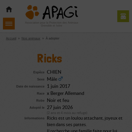
Aller
Aller
Aller
à
au
au
la
contenu
pied
navigation
de
Association pour la Protection des Animaux
Grenoble et Isère
page
Accueil
»
Nos animaux
»
À adopter
Ricks
CHIEN
Espèce
Mâle
Sexe
1 juin 2017
Date de naissance
x Berger Allemand
Race
Noir et feu
Robe
27 juin 2026
Adopté le
(2 ans et 4 mois au refuge)
Ricks est un loulou attachant, joyeux et
Informations
bien dans ses pattes.
Il recherche une famille faite pour lui