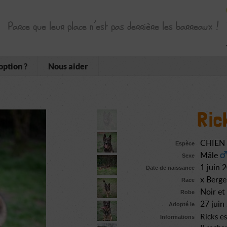
Parce que leur place n’est pas derrière les barreaux !
option ?
Nous aider
Ric
CHIEN
Espèce
Mâle
Sexe
1 juin 
Date de naissance
x Berge
Race
Noir et
Robe
27 jui
Adopté le
Ricks es
Informations