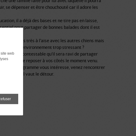
rche une famille faite pour lui avec laquelle il pourra
ir, se dépenser et être chouchouté car il adore les
cation, il a déjà des bases et ne tire pas en laisse,
sentiel pour partager de bonnes balades dont il est
e, il n'est pas très à l'aise avec les autres chiens mais
te est-ce l'environnement trop stressant ?
 site web
cas, il est incontestable qu'il sera ravi de partager
lyses
otidien et se reposer à vos côtés le moment venu.
i ce beau programme vous intéresse, venez rencontrer
u touchant, il vaut le détour.
efuser