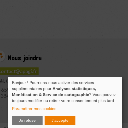
Nous joindre
contact@apagi.fr
él. 04 76 77 20 06
Bonjour ! Pourrions-nous activer des services
supplémentaires pour
Analyses statistiques,
659 Route de L'Isère
Monétisation & Service de cartographie
? Vous pouvez
38420 LE VERSOUD
toujours modifier ou retirer votre consentement plus tard.
Paramétrer mes cookies
Je refuse
J'accepte