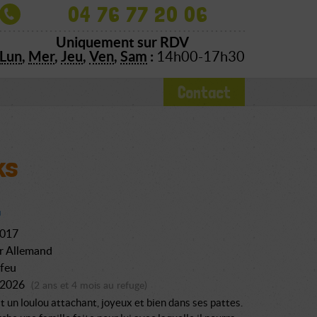
04 76 77 20 06
Uniquement sur RDV
Lun
,
Mer
,
Jeu
,
Ven
,
Sam
:
14h00-17h30
Contact
ks
2017
r Allemand
 feu
n 2026
(2 ans et 4 mois au refuge)
t un loulou attachant, joyeux et bien dans ses pattes.