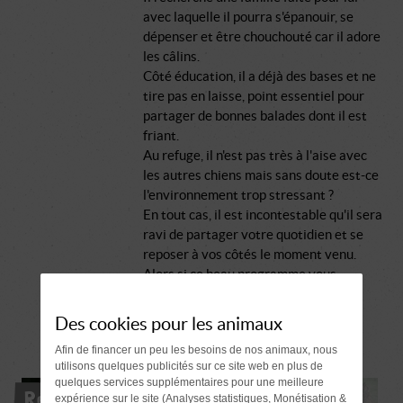
avec laquelle il pourra s'épanouir, se
dépenser et être chouchouté car il adore
les câlins.
Côté éducation, il a déjà des bases et ne
tire pas en laisse, point essentiel pour
partager de bonnes balades dont il est
friant.
Au refuge, il n'est pas très à l'aise avec
les autres chiens mais sans doute est-ce
l'environnement trop stressant ?
En tout cas, il est incontestable qu'il sera
ravi de partager votre quotidien et se
reposer à vos côtés le moment venu.
Alors si ce beau programme vous
intéresse, venez rencontrer ce loulou
touchant, il vaut le détour.
Des cookies pour les animaux
Afin de financer un peu les besoins de nos animaux, nous
utilisons quelques publicités sur ce site web en plus de
quelques services supplémentaires pour une meilleure
Réservé
expérience sur le site (Analyses statistiques, Monétisation &