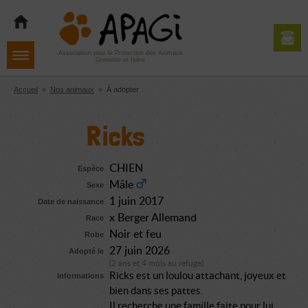
Aller
Aller
Aller
à
au
au
la
contenu
pied
navigation
de
Association pour la Protection des Animaux
Grenoble et Isère
page
Accueil
»
Nos animaux
»
À adopter
Ricks
CHIEN
Espèce
Mâle
Sexe
1 juin 2017
Date de naissance
x Berger Allemand
Race
Noir et feu
Robe
27 juin 2026
Adopté le
(2 ans et 4 mois au refuge)
Ricks est un loulou attachant, joyeux et
Informations
bien dans ses pattes.
Il recherche une famille faite pour lui