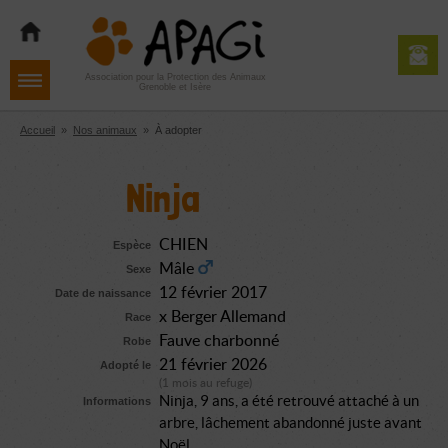
Aller
Aller
Aller
à
au
au
la
contenu
pied
navigation
de
Association pour la Protection des Animaux
Grenoble et Isère
page
Accueil
»
Nos animaux
»
À adopter
Ninja
CHIEN
Espèce
Mâle
Sexe
12 février 2017
Date de naissance
x Berger Allemand
Race
Fauve charbonné
Robe
21 février 2026
Adopté le
(1 mois au refuge)
Ninja, 9 ans, a été retrouvé attaché à un
Informations
arbre, lâchement abandonné juste avant
Noël...