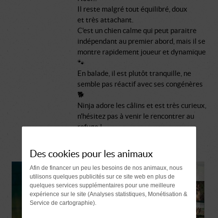
Il reste malgré tout équilibré, doux
et très attachant.
C'est un chien calme qui peut paraitre
indépendant au premier abord, mais il se
montre rapidement joueur et dynamique
🐾
En balade, il est plutôt tranquille, ne
semble pas réactif avec ses congénères
🐕
Ninja adore les câlins et est très curieux,
n'hésitez pas à venir le rencontrer au
refuge !
Des cookies pour les animaux
Afin de financer un peu les besoins de nos animaux, nous
utilisons quelques publicités sur ce site web en plus de
quelques services supplémentaires pour une meilleure
expérience sur le site (Analyses statistiques, Monétisation &
Service de cartographie).