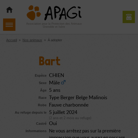
Aller
Aller
Aller
à
au
au
la
contenu
pied
navigation
de
Association pour la Protection des Animaux
Grenoble et Isère
page
Accueil
»
Nos animaux
»
À adopter
Bart
CHIEN
Espèce
Mâle
Sexe
5 ans
Âge
Type Berger Belge Malinois
Race
Fauve charbonnée
Robe
5 juillet 2024
Au refuge depuis le
(2 ans et 2 mois au refuge)
Oui
Castré
Ne vous arrêtez pas sur la première
Informations
impression que vous aurez en passant