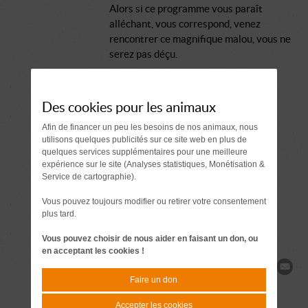
Alors si ce programme vous paraît
alléchant, vous correspond, venez
rencontrer ce magnifique malou, vous ne
serez pas déçu.
Comment se passe une adoption ?
Des cookies pour les animaux
Document à signer 7 jours
Afin de financer un peu les besoins de nos animaux, nous
avant l'adoption
utilisons quelques publicités sur ce site web en plus de
quelques services supplémentaires pour une meilleure
expérience sur le site (Analyses statistiques, Monétisation &
Demande de
Service de cartographie).
renseignements
Vous pouvez toujours modifier ou retirer votre consentement
plus tard.
Vous pouvez choisir de nous aider en faisant un don, ou
en acceptant les cookies !
Partager
Faire un don
Accepter les cookies