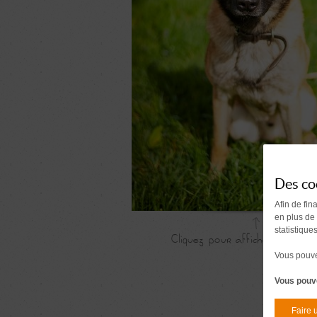
Des co
Afin de fin
en plus de
statistique
Vous pouvez
Vous pouve
Faire 