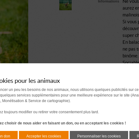
Ne vous
Informations
aurez e
malinois
Si vous 
découvri
super ch
En balad
ne pas t
binôme.
Sociable
même toi
Bart se 
okies pour les animaux
pourra 
(physiqu
ancer un peu les besoins de nos animaux, nous utilisons quelques publicités sur ce
 quelques services supplémentaires pour une meilleure expérience sur le site (Ana
les mom
s, Monétisation & Service de cartographie).
Alors si
corresp
 toujours modifier ou retirer votre consentement plus tard.
serez pa
z choisir de nous aider en faisant un don, ou en acceptant les cookies !
Comment se passe une a
un don
Accepter les cookies
Personnaliser les cookies
R
Document à signer 7 j