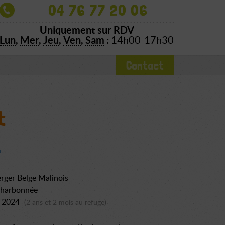
04 76 77 20 06
Uniquement sur RDV
Lun
,
Mer
,
Jeu
,
Ven
,
Sam
:
14h00-17h30
Contact
t
rger Belge Malinois
charbonnée
et 2024
(2 ans et 2 mois au refuge)