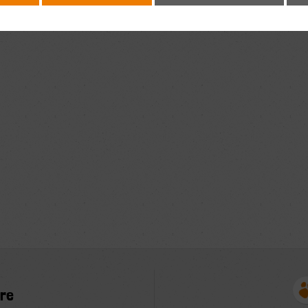
avant l'adoption
re