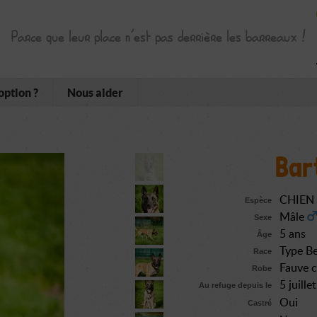
Parce que leur place n’est pas derrière les barreaux !
option ?
Nous aider
Bar
CHIEN
Espèce
Mâle
Sexe
5 ans
Âge
Type Be
Race
Fauve 
Robe
5 juill
Au refuge depuis le
Oui
Castré