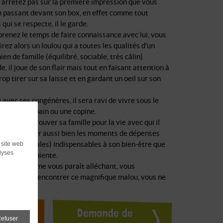
 arrêtez pas sur la première impression que vous
n passant devant son box, en effet comme tout
 qui se respecte, il le garde.
prenez le temps de faire connaissance avec lui, vous
rez alors un loulou qui a toutes les qualités d'un
ien de famille (équilibré, sociable, très câlin).
e, il joue de son flair mais tout en faisant attention à
rop tirer sur sa laisse et en gardant un oeil sur son
 avec ses congénères, il sera ravi de vivre sous le
t qu'un copain ou une copine.
languit de trouver sa famille pour la vie avec qui il
tout partager aussi bien les moments de dépenses
es et mentales) indispensables à son bien-être que
 site web
lyses
ents de farniente.
 ce programme vous paraît alléchant, vous
ond, venez rencontrer ce magnifique malou, vous ne
s déçu.
doption ?
Demande de
efuser
ours