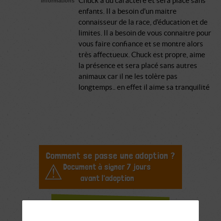
Chuck a du caractère et sera placé sans
Informations
enfants. Il a besoin d'un maitre
connaisseur de la race, d'éducation et de
limites. Il a besoin de vous connaitre pour
vous faire confiance et se montre alors
très affectueux. Chuck est propre, aime
la présence et sera placé sans autres
animaux car il ne les tolère pas
longtemps.. en effet il aime sa tranquilité
Comment se passe une adoption ?
Document à signer 7 jours
avant l'adoption
Demande de