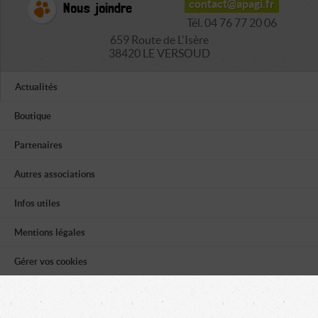
contact@apagi.fr
Nous joindre
Tél. 04 76 77 20 06
659 Route de L'Isère
38420 LE VERSOUD
Actualités
Boutique
Partenaires
Autres associations
Infos utiles
Mentions légales
Gérer vos cookies