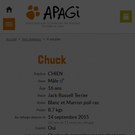
Aller
Aller
Aller
à
au
au
la
contenu
pied
navigation
de
Association pour la Protection des Animaux
Grenoble et Isère
page
Accueil
»
Nos animaux
»
À adopter
Chuck
CHIEN
Espèce
Mâle
Sexe
16 ans
Âge
Jack Russell Terrier
Race
Blanc et Marron poil ras
Robe
8,7 kgs
Poids
14 septembre 2015
Au refuge depuis le
(10 ans et 11 mois au refuge)
Oui
Castré