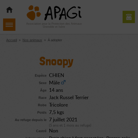
Aller
Aller
Aller
à
au
au
la
contenu
pied
navigation
de
Association pour la Protection des Animaux
Grenoble et Isère
page
Accueil
»
Nos animaux
»
À adopter
Snoopy
CHIEN
Espèce
Mâle
Sexe
14 ans
Âge
Jack Russel Terrier
Race
Tricolore
Robe
7,5 kgs
Poids
7 juillet 2021
Au refuge depuis le
(5 ans et 1 mois au refuge)
Non
Castré