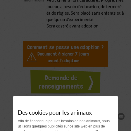
Petit chien à fort caractère.. Propre, très
Informations
joueur, a besoin d'éducation, de fermeté
et de règles. Sera placé sans enfants et à
quelqu'un d'expérimenté
Sera castré avant adoption
Comment se passe une adoption ?
Document à signer 7 jours
avant l'adoption
Demande de
renseignements
Des cookies pour les animaux
Partager
Afin de financer un peu les besoins de nos animaux, nous
utilisons quelques publicités sur ce site web en plus de