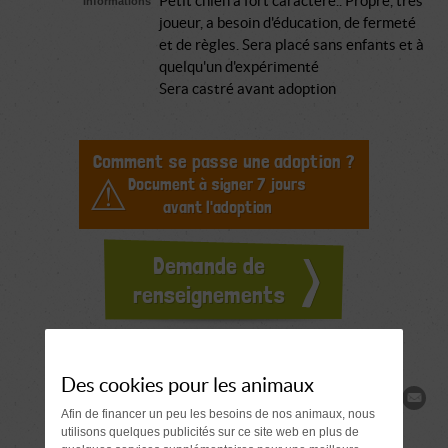
Petit chien à fort caractère.. Propre, très
Informations
joueur, a besoin d'éducation, de fermeté
et de règles. Sera placé sans enfants et à
quelqu'un d'expérimenté
Sera castré avant adoption
Comment se passe une adoption ?
Document à signer 7 jours
avant l'adoption
Demande de
renseignements
Des cookies pour les animaux
Partager
Afin de financer un peu les besoins de nos animaux, nous
utilisons quelques publicités sur ce site web en plus de