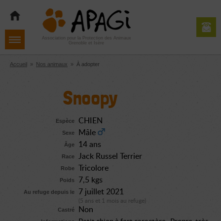
Aller
Aller
Aller
à
au
au
la
contenu
pied
navigation
de
Association pour la Protection des Animaux
Grenoble et Isère
page
Accueil
»
Nos animaux
»
À adopter
Snoopy
CHIEN
Espèce
Mâle
Sexe
14 ans
Âge
Jack Russel Terrier
Race
Tricolore
Robe
7,5 kgs
Poids
7 juillet 2021
Au refuge depuis le
(5 ans et 1 mois au refuge)
Non
Castré