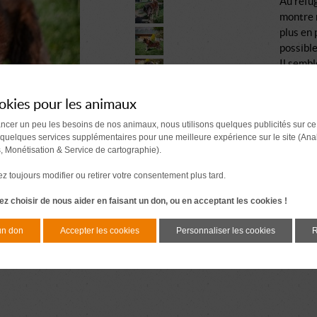
Au refug
montre 
plus en 
possible
Il sembl
Wolfy mé
venez re
okies pour les animaux
ancer un peu les besoins de nos animaux, nous utilisons quelques publicités sur ce
 quelques services supplémentaires pour une meilleure expérience sur le site (Ana
s, Monétisation & Service de cartographie).
 toujours modifier ou retirer votre consentement plus tard.
z choisir de nous aider en faisant un don, ou en acceptant les cookies !
un don
Accepter les cookies
Personnaliser les cookies
R