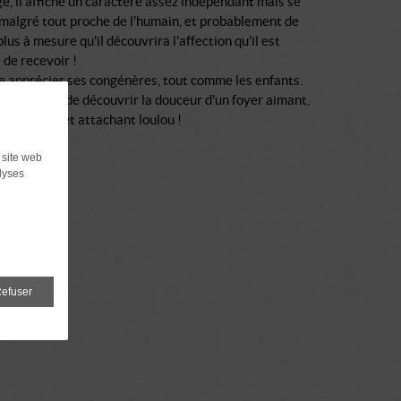
e, il affiche un caractère assez indépendant mais se
malgré tout proche de l'humain, et probablement de
plus à mesure qu'il découvrira l'affection qu'il est
 de recevoir !
e apprécier ses congénères, tout comme les enfants.
rite enfin de découvrir la douceur d'un foyer aimant,
ncontrer cet attachant loulou !
 site web
lyses
efuser