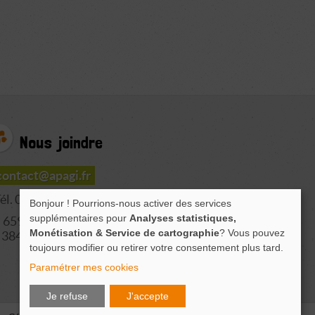
Nous joindre
contact@apagi.fr
él. 04 76 77 20 06
Bonjour ! Pourrions-nous activer des services
supplémentaires pour
Analyses statistiques,
659 Route de L'Isère
Monétisation & Service de cartographie
? Vous pouvez
38420 LE VERSOUD
toujours modifier ou retirer votre consentement plus tard.
Paramétrer mes cookies
Je refuse
J'accepte