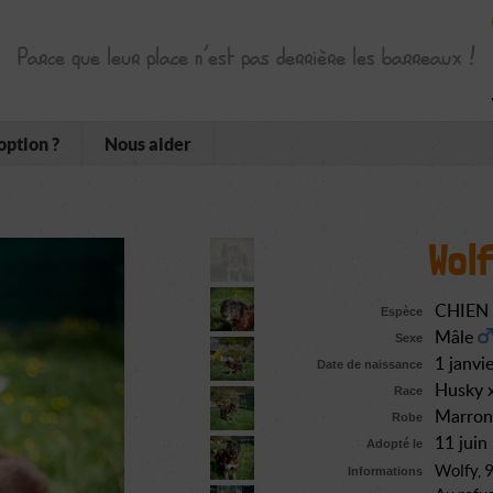
Parce que leur place n’est pas derrière les barreaux !
option ?
Nous aider
Wol
CHIEN
Espèce
Mâle
Sexe
1 janvi
Date de naissance
Husky x
Race
Marron 
Robe
11 jui
Adopté le
Wolfy, 9
Informations