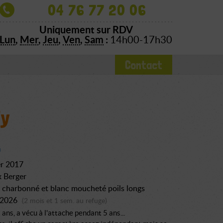
04 76 77 20 06
Uniquement sur RDV
Lun
,
Mer
,
Jeu
,
Ven
,
Sam
:
14h00-17h30
Contact
fy
er 2017
 Berger
charbonné et blanc moucheté poils longs
n 2026
(2 mois et 1 sem. au refuge)
 ans, a vécu à l'attache pendant 5 ans...