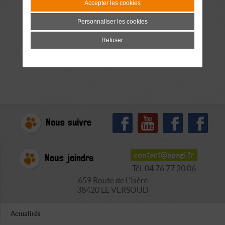
Accepter les cookies
Personnaliser les cookies
Refuser
Nous suivre
contact@apagi.fr
Nous joindre
Tél. 04 76 77 20 06
659 Route de L'Isère
38420 LE VERSOUD
Actualités