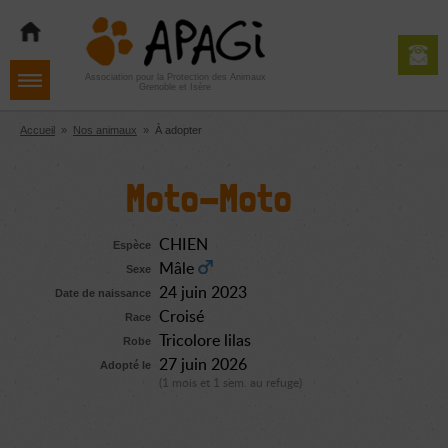
Aller
Aller
Aller
à
au
au
la
contenu
pied
navigation
de
Association pour la Protection des Animaux
Grenoble et Isère
page
Accueil
»
Nos animaux
»
À adopter
Moto-Moto
CHIEN
Espèce
Mâle
Sexe
24 juin 2023
Date de naissance
Croisé
Race
Tricolore lilas
Robe
27 juin 2026
Adopté le
(1 mois et 1 sem. au refuge)