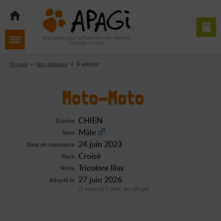
Aller
Aller
Aller
à
au
au
la
contenu
pied
navigation
de
Association pour la Protection des Animaux
Grenoble et Isère
page
Accueil
»
Nos animaux
»
À adopter
Moto-Moto
CHIEN
Espèce
Mâle
Sexe
24 juin 2023
Date de naissance
Croisé
Race
Tricolore lilas
Robe
27 juin 2026
Adopté le
(1 mois et 1 sem. au refuge)