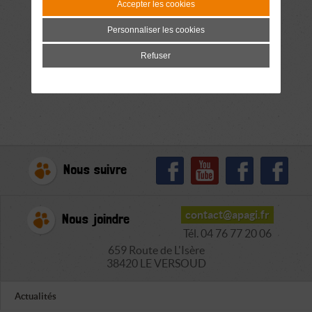
Accepter les cookies
Personnaliser les cookies
Refuser
Nous suivre
contact@apagi.fr
Nous joindre
Tél. 04 76 77 20 06
659 Route de L'Isère
38420 LE VERSOUD
Actualités