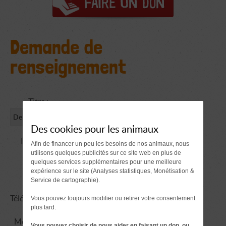
Demande de
renseignement
Titre :
Des cookies pour les animaux
Prénom
Afin de financer un peu les besoins de nos animaux, nous
utilisons quelques publicités sur ce site web en plus de
NOM :
quelques services supplémentaires pour une meilleure
expérience sur le site (Analyses statistiques, Monétisation &
Email :
Service de cartographie).
Téléphone :
Vous pouvez toujours modifier ou retirer votre consentement
plus tard.
Message :
Vous pouvez choisir de nous aider en faisant un don, ou