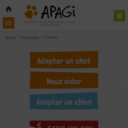
Aller
Aller
Aller
à
au
au
la
contenu
pied
navigation
de
Association pour la Protection des Animaux
Grenoble et Isère
page
Accueil
»
Nos animaux
»
À adopter
Adopter un chat
Nous aider
Adopter un chien