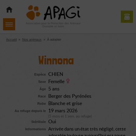
Aller
Aller
Aller
à
au
au
la
contenu
pied
navigation
de
Association pour la Protection des Animaux
Grenoble et Isère
page
Accueil
»
Nos animaux
»
À adopter
Winnona
CHIEN
Espèce
Femelle
Sexe
5 ans
Âge
Berger des Pyrénées
Race
Blanche et grise
Robe
19 mars 2026
Au refuge depuis le
(5 mois et 1 sem. au refuge)
Oui
Stérilisée
Arrivée dans un état très négligé, cette
Informations
adorable louloute aujourd'hui est toute