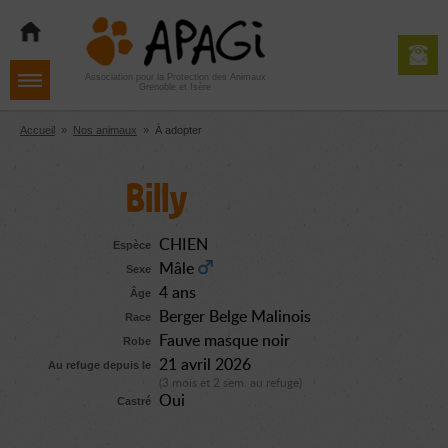
Aller
Aller
Aller
à
au
au
la
contenu
pied
navigation
de
Association pour la Protection des Animaux
Grenoble et Isère
page
Accueil
»
Nos animaux
»
À adopter
Billy
CHIEN
Espèce
Mâle
Sexe
4 ans
Âge
Berger Belge Malinois
Race
Fauve masque noir
Robe
21 avril 2026
Au refuge depuis le
(3 mois et 2 sem. au refuge)
Oui
Castré