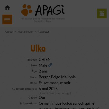
Aller
Aller
Aller
à
au
au
la
contenu
pied
navigation
de
Association pour la Protection des Animaux
Grenoble et Isère
page
Accueil
»
Nos animaux
»
À adopter
Ulko
CHIEN
Espèce
Mâle
Sexe
2 ans
Âge
Berger Belge Malinois
Race
Fauve masque noir
Robe
6 mai 2025
Au refuge depuis le
(1 an et 3 mois au refuge)
Oui
Castré
Ce magnifique loulou au look qui ne
Informations
passe pas inaperçu est encore un bébé