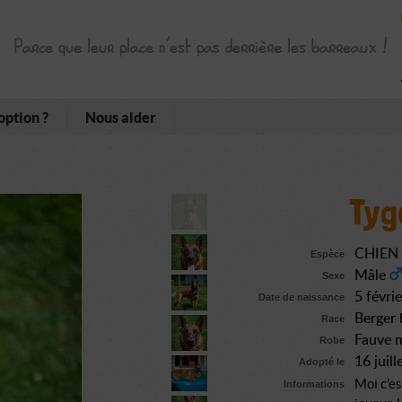
Parce que leur place n’est pas derrière les barreaux !
option ?
Nous aider
Tyg
CHIEN
Espèce
Mâle
Sexe
5 févri
Date de naissance
Berger 
Race
Fauve 
Robe
16 juil
Adopté le
Moi c’es
Informations