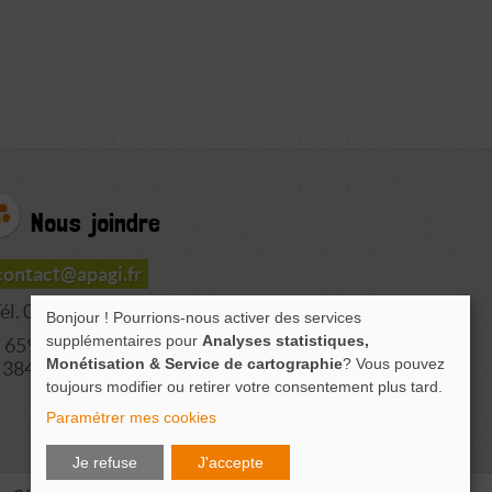
Nous joindre
contact@apagi.fr
él. 04 76 77 20 06
Bonjour ! Pourrions-nous activer des services
supplémentaires pour
Analyses statistiques,
659 Route de L'Isère
Monétisation & Service de cartographie
? Vous pouvez
38420 LE VERSOUD
toujours modifier ou retirer votre consentement plus tard.
Paramétrer mes cookies
Je refuse
J'accepte