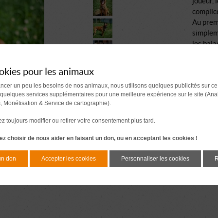
joueur, 
complice
Au premi
simpleme
les bala
moments 
les odeur
okies pour les animaux
Le secre
ancer un peu les besoins de nos animaux, nous utilisons quelques publicités sur ce
tu l’as 
 quelques services supplémentaires pour une meilleure expérience sur le site (Ana
Sociabil
s, Monétisation & Service de cartographie).
pas. Je 
besoin d
 toujours modifier ou retirer votre consentement plus tard.
Sociabili
z choisir de nous aider en faisant un don, ou en acceptant les cookies !
Si tu ch
plein d’
un don
Accepter les cookies
Personnaliser les cookies
R