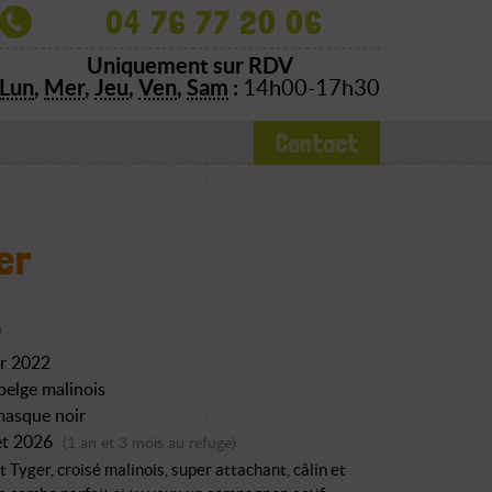
04 76 77 20 06
Uniquement sur RDV
Lun
,
Mer
,
Jeu
,
Ven
,
Sam
:
14h00-17h30
Contact
er
er 2022
belge malinois
masque noir
let 2026
(1 an et 3 mois au refuge)
t Tyger, croisé malinois, super attachant, câlin et