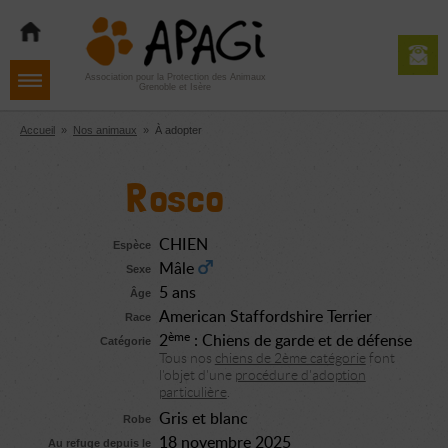
Aller
Aller
Aller
à
au
au
la
contenu
pied
navigation
de
Association pour la Protection des Animaux
Grenoble et Isère
page
Accueil
»
Nos animaux
»
À adopter
Rosco
CHIEN
Espèce
Mâle
Sexe
5 ans
Âge
American Staffordshire Terrier
Race
ème
2
: Chiens de garde et de défense
Catégorie
Tous nos
chiens de 2ème catégorie
font
l'objet d'une
procédure d'adoption
particulière
.
Gris et blanc
Robe
18 novembre 2025
Au refuge depuis le