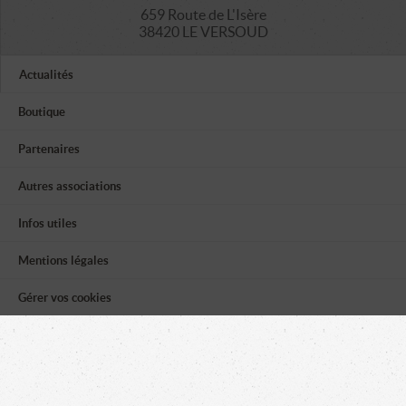
659 Route de L'Isère
38420 LE VERSOUD
Actualités
Boutique
Partenaires
Autres associations
Infos utiles
Mentions légales
Gérer vos cookies