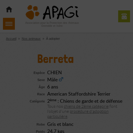
Aller
Aller
Aller
à
au
au
la
contenu
pied
navigation
de
Association pour la Protection des Animaux
Grenoble et Isère
page
Accueil
»
Nos animaux
»
À adopter
Berreta
CHIEN
Espèce
Mâle
Sexe
6 ans
Âge
American Staffordshire Terrier
Race
ème
2
: Chiens de garde et de défense
Catégorie
Tous nos
chiens de 2ème catégorie
font
l'objet d'une
procédure d'adoption
particulière
.
Gris et blanc
Robe
24,7 kgs
Poids