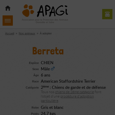
Aller
Aller
Aller
à
au
au
la
contenu
pied
navigation
de
Association pour la Protection des Animaux
Grenoble et Isère
page
Accueil
»
Nos animaux
»
À adopter
Berreta
CHIEN
Espèce
Mâle
Sexe
6 ans
Âge
American Staffordshire Terrier
Race
ème
2
: Chiens de garde et de défense
Catégorie
Tous nos
chiens de 2ème catégorie
font
l'objet d'une
procédure d'adoption
particulière
.
Gris et blanc
Robe
24,7 kgs
Poids