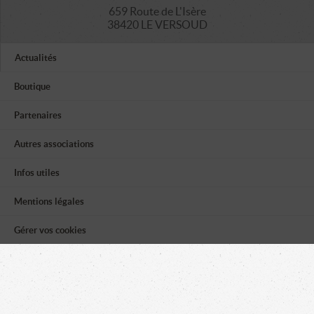
659 Route de L'Isère
38420 LE VERSOUD
Actualités
Boutique
Partenaires
Autres associations
Infos utiles
Mentions légales
Gérer vos cookies