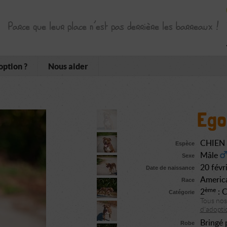
Parce que leur place n’est pas derrière les barreaux !
option ?
Nous aider
Ego
CHIEN
Espèce
Mâle
Sexe
20 févr
Date de naissance
America
Race
ème
2
: C
Catégorie
Tous no
d'adoptio
Bringé 
Robe