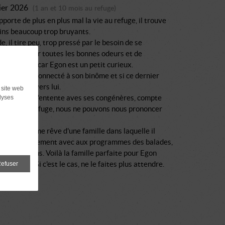
ier 2026
(1 an et 10 mois au refuge)
porte de plus en plus mal la vie au refuge, il trouve
ins beaucoup trop bruyants.
e, il tire peu, trop pressé par le besoin de se
er, de sentir toutes les bonnes odeurs et de
r le monde car Egon est un petit curieux.
 cependant connecté à son binôme et si ce dernier
, il revient vers lui.
 site web
ui concerne l'entente aves ses congénères, compte
lyses
 stress du refuge, nous ne pouvons nous prononcer
nstant.
u assez calme rêve d'une famille dans laquelle il
vivre sereinement avec aux programmes des balades,
 et des câlins. Voilà la famille parfaite pour Egon
-ce vous ? Si c'est le cas, ne le faites plus attendre.
efuser