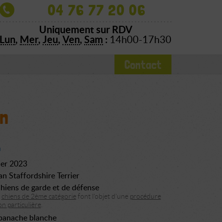
04 76 77 20 06
Uniquement sur RDV
Lun
,
Mer
,
Jeu
,
Ven
,
Sam
:
14h00-17h30
Contact
n
ier 2023
n Staffordshire Terrier
hiens de garde et de défense
s
chiens de 2ème catégorie
font l'objet d'une
procédure
n particulière
.
panache blanche