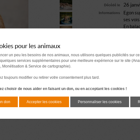
26 janv
Décédé le
Egon sup
Informations
ses vois
En balad
ressourc
découvri
okies pour les animaux
Il reste
l'appelle
ancer un peu les besoins de nos animaux, nous utilisons quelques publicités sur ce
En ce q
 quelques services supplémentaires pour une meilleure expérience sur le site (Ana
s, Monétisation & Service de cartographie).
tenu du
pour l'i
 toujours modifier ou retirer votre consentement plus tard.
Ce loulo
pourra 
z choisir de nous aider en faisant un don, ou en acceptant les cookies !
des jeux
alors est
un don
Accepter les cookies
Personnaliser les cookies
R