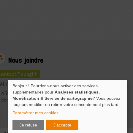
Nous joindre
contact@apagi.fr
él. 04 76 77 20 06
Bonjour ! Pourrions-nous activer des services
supplémentaires pour
Analyses statistiques,
659 Route de L'Isère
Monétisation & Service de cartographie
? Vous pouvez
38420 LE VERSOUD
toujours modifier ou retirer votre consentement plus tard.
Paramétrer mes cookies
Je refuse
J'accepte