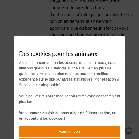
congénères, elle sera à tester, tout
comme celle avec les chats.
Il est incontestable que je saurais être un
bon chien de famille en ne vous
apportant que du bonheur, alors si vous
cherchez une boule d'amour, je suis là.
Des cookies pour les animaux
Comment se passe une adoption ?
Afin de financer un peu les besoins de nos animaux, nous
Document à signer 7 jours
utilisons quelques publicités sur ce site web en plus de
avant l'adoption
quelques services supplémentaires pour une meilleure
expérience sur le site (Analyses statistiques, Monétisation &
Service de cartographie).
Demande de
Vous pouvez toujours modifier ou retirer votre consentement
renseignements
plus tard.
Vous pouvez choisir de nous aider en faisant un don, ou
en acceptant les cookies !
Partager
Faire un don