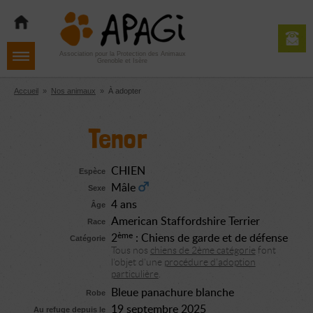
Aller
Aller
Aller
à
au
au
la
contenu
pied
navigation
de
Association pour la Protection des Animaux
Grenoble et Isère
page
Accueil
»
Nos animaux
»
À adopter
Tenor
CHIEN
Espèce
Mâle
Sexe
4 ans
Âge
American Staffordshire Terrier
Race
ème
2
: Chiens de garde et de défense
Catégorie
Tous nos
chiens de 2ème catégorie
font
l'objet d'une
procédure d'adoption
particulière
.
Bleue panachure blanche
Robe
19 septembre 2025
Au refuge depuis le